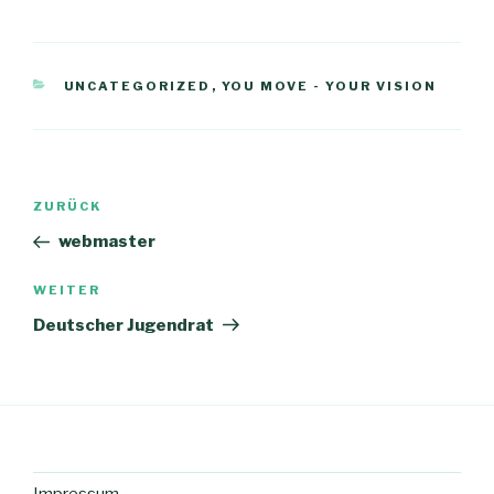
KATEGORIEN
UNCATEGORIZED
,
YOU MOVE - YOUR VISION
Beitragsnavigation
Vorheriger
ZURÜCK
Beitrag
webmaster
Nächster
WEITER
Beitrag
Deutscher Jugendrat