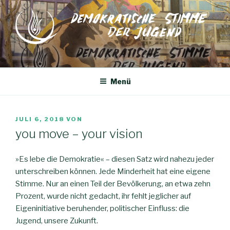
Zum
Inhalt
springen
Menü
VERÖFFENTLICHT
JULI 6, 2018
VON
AM
you move – your vision
»Es lebe die Demokratie« – diesen Satz wird nahezu jeder
unterschreiben können. Jede Minderheit hat eine eigene
Stimme. Nur an einen Teil der Bevölkerung, an etwa zehn
Prozent, wurde nicht gedacht, ihr fehlt jeglicher auf
Eigeninitiative beruhender, politischer Einfluss: die
Jugend, unsere Zukunft.