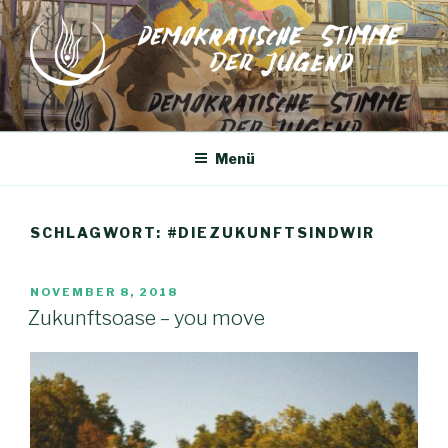
Zum
Inhalt
springen
Menü
SCHLAGWORT:
#DIEZUKUNFTSINDWIR
VERÖFFENTLICHT
NOVEMBER 8, 2018
AM
Zukunftsoase – you move