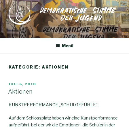
Zum
Inhalt
springen
Menü
KATEGORIE:
AKTIONEN
VERÖFFENTLICHT
JULI 6, 2018
AM
Aktionen
KUNSTPERFORMANCE „SCHULGEFÜHLE“:
Auf dem Schlossplatz haben wir eine Kunstperformance
aufgeführt, bei der wir die Emotionen, die Schüler in der