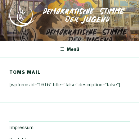
Zum
Inhalt
springen
Menü
TOMS MAIL
[wpforms id=“1616″ title=“false“ description=“false“]
Impressum